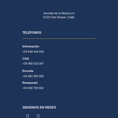
Avenida de la Marina s/n
11310 San Roque, Cádiz.
TELÉFONOS
Información
+34 648 444 930
Club
+34 956 610 087
Escuela
+34 662 083 505
Restaurant
+34 608 759 802
SIGUENOS EN REDES
F
I