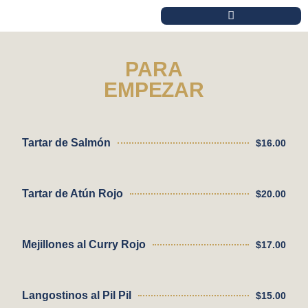
Ir
al
BOLSA DE TRIPULANTE
contenido
PARA
EMPEZAR
Tartar de Salmón
$16.00
Tartar de Atún Rojo
$20.00
Mejillones al Curry Rojo
$17.00
Langostinos al Pil Pil
$15.00