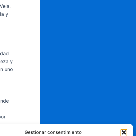
Vela,
la y
e
idad
reza y
en uno
ande
por
Gestionar consentimiento