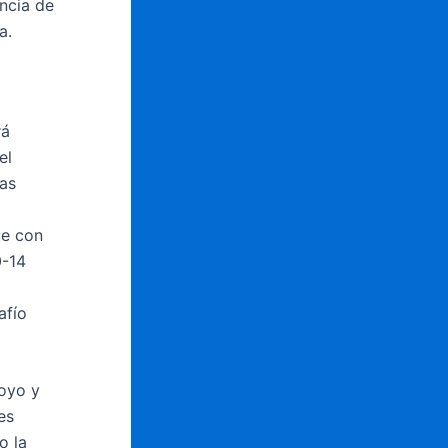
encia de
a.
rá
el
as
te con
0-14
afío
oyo y
es
o la