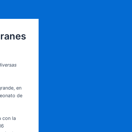
ranes
diversas
grande, en
peonato de
a con la
16