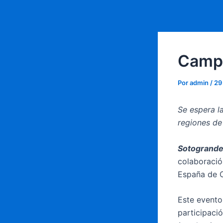
Ir
Navegación
al
de
contenido
entradas
Campe
Por
admin
/
29
Se espera l
regiones de
Sotogrande
colaboració
España de 
Este evento
participaci