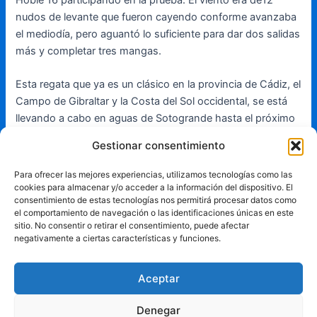
nudos de levante que fueron cayendo conforme avanzaba
el mediodía, pero aguantó lo suficiente para dar dos salidas
más y completar tres mangas.
Esta regata que ya es un clásico en la provincia de Cádiz, el
Campo de Gibraltar y la Costa del Sol occidental, se está
llevando a cabo en aguas de Sotogrande hasta el próximo
domingo, y está organizada por el Real Club Marítimo
Gestionar consentimiento
Sotogrande (RCMS), Puerto Sotogrande (PST) y la
Federación Andaluza de Vela (FAV), y está patrocinada por
Para ofrecer las mejores experiencias, utilizamos tecnologías como las
Sotogrande, El Periódico Sotogrande, S.A., Cervezas
cookies para almacenar y/o acceder a la información del dispositivo. El
consentimiento de estas tecnologías nos permitirá procesar datos como
Alhambra, Soho Dental, Gibraldrone y por el propio Puerto
el comportamiento de navegación o las identificaciones únicas en este
Deportivo de Sotogrande.
sitio. No consentir o retirar el consentimiento, puede afectar
negativamente a ciertas características y funciones.
Mañana sábado se van a disputar las pruebas de crucero y
monotipos donde los cruceros completarán un recorrido
Aceptar
costero y los monotipos un recorrido barlovento-
sotavento. Se espera una meteorología marcada por viento
Denegar