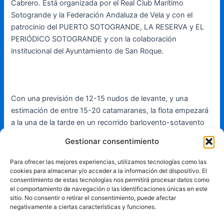
Cabrero. Está organizada por el Real Club Marítimo
Sotogrande y la Federación Andaluza de Vela y con el
patrocinio del PUERTO SOTOGRANDE, LA RESERVA y EL
PERIÓDICO SOTOGRANDE y con la colaboración
institucional del Ayuntamiento de San Roque.
Con una previsión de 12-15 nudos de levante, y una
estimación de entre 15-20 catamaranes, la flota empezará
a la una de la tarde en un recorrido barlovento-sotavento
de unas 4 millas. Está previsto que hagan tres pruebas
Gestionar consentimiento
como máximo.
Para ofrecer las mejores experiencias, utilizamos tecnologías como las
cookies para almacenar y/o acceder a la información del dispositivo. El
consentimiento de estas tecnologías nos permitirá procesar datos como
el comportamiento de navegación o las identificaciones únicas en este
Por la tarde, el Real Club Marítimo Sotogrande recibirá a la
sitio. No consentir o retirar el consentimiento, puede afectar
flota de monotipos y cruceros ORC que empezarán el
negativamente a ciertas características y funciones.
sábado a la una de la tarde con un recorrido costero de