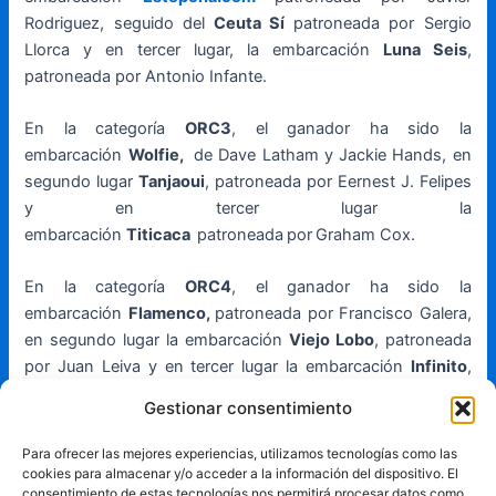
Rodriguez, seguido del
Ceuta Sí
patroneada por Sergio
Llorca y en tercer lugar, la embarcación
Luna Seis
,
patroneada por Antonio Infante.
En la categoría
ORC3
, el ganador ha sido la
embarcación
Wolfie,
de Dave Latham y Jackie Hands, en
segundo lugar
Tanjaoui
, patroneada por Eernest J. Felipes
y en tercer lugar la
embarcación
Titicaca
patroneada
por
Graham Cox.
En la categoría
ORC4
, el ganador ha sido la
embarcación
Flamenco,
patroneada por Francisco Galera,
en segundo lugar la embarcación
Viejo Lobo
, patroneada
por Juan Leiva y en tercer lugar la embarcación
Infinito
,
patroneada por Antonio Oliva.
Gestionar consentimiento
En la categoría Solitario y A Dos, el ganador ha sido la
Para ofrecer las mejores experiencias, utilizamos tecnologías como las
embarcación
Kayus
de Luis Morte, segunda posición
cookies para almacenar y/o acceder a la información del dispositivo. El
consentimiento de estas tecnologías nos permitirá procesar datos como