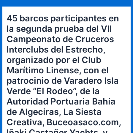
Ir
Navegación
al
de
45 barcos participantes en
contenido
entradas
la segunda prueba del VII
Campeonato de Cruceros
Interclubs del Estrecho,
organizado por el Club
Marítimo Linense, con el
patrocinio de Varadero Isla
Verde “El Rodeo”, de la
Autoridad Portuaria Bahía
de Algeciras, La Siesta
Creativa, Buceoasaco.com,
Iñaki Castañer Yachts, y